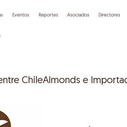
as
Eventos
Reportes
Asociados
Directores
e
entre ChileAlmonds e Importa