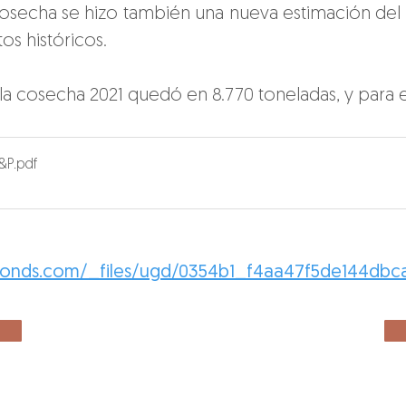
osecha se hizo también una nueva estimación del 
s históricos.
a cosecha 2021 quedó en 8.770 toneladas, y para e
&P
.pdf
monds.com/_files/ugd/0354b1_f4aa47f5de144dbc