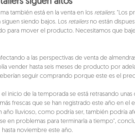
tailers siguen altos
ma también está en la venta en los 
retailers
. "Los p
siguen siendo bajos. Los 
retailers
 no están dispues
o para mover el producto. Necesitamos que bajen
 afectando a las perspectivas de venta de almendra
 solía vender hasta seis meses de producto por ade
berían seguir comprando porque este es el preci
 el inicio de la temporada se está retrasando unas
s más frescas que se han registrado este año en el e
un año lluvioso, como podría ser, también podría afe
rse en problemas para terminarla a tiempo", concl
á hasta noviembre este año.