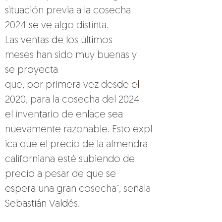
situac
ión 
p
rev
i
a 
a 
la 
cosecha 
2024 
se 
ve 
a
l
go 
dis
t
in
t
a. 
Las ventas 
d
e 
l
os úl
ti
mos 
meses 
han 
sido muy buenas y 
se proyecta 
que, 
por primera 
vez des
d
e 
e
l 
2020, 
para la cosecha del 
2024 
el 
inven
ta
r
i
o de en
l
ace 
sea 
nuevamente razonable. Esto expl
ica que el precio de la almendra 
californiana esté subiendo de 
precio a 
pesa
r 
de 
q
ue 
se 
espera 
una 
gran 
cosecha", 
seña
la 
Sebast
i
án 
Va
ld
és
.