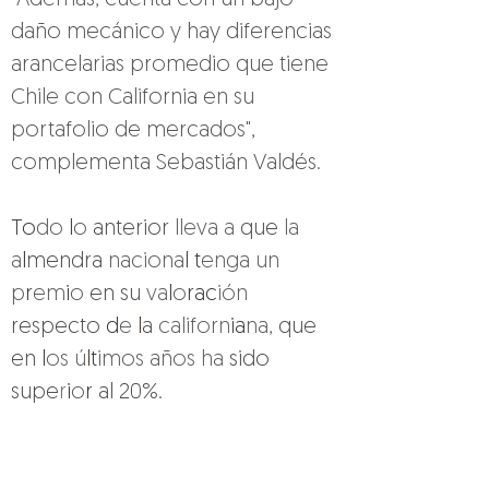
"Además, cuenta con un bajo 
daño mecánico y hay diferencias 
arancelarias promedio que tiene 
Chile con California en su 
portafolio de mercados", 
complementa Sebastián Valdés.
To
do 
l
o 
anterior 
lleva a 
que 
la 
a
l
mendra 
naciona
l t
enga un 
p
r
em
i
o 
en su 
va
l
o
rac
ión 
respecto 
d
e 
l
a 
californ
ia
na, 
que 
en 
l
os ú
l
t
imos años ha 
sido 
supe
r
i
o
r 
al 20%.
Pese 
a 
ello, 
y 
a 
que 
el 
consumo 