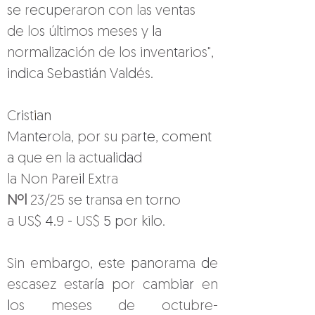
se 
r
ecupe
ra
ron 
con 
la
s 
ven
t
as 
de 
lo
s 
ú
l
timos meses y 
l
a 
normalización de los inven
t
arios", 
i
n
di
ca 
Sebastián 
Va
ld
és
.
C
ri
st
i
an 
Man
te
rola, por su pa
rte
, 
coment
a 
que en la actua
l
i
da
d 
la Non Pare
il 
Ext
ra 
Nºl 
23/25 
se 
t
ra
nsa en 
t
orno 
a US$ 
4.
9 
- 
US$ 
5 p
or 
kilo.
Sin emba
r
go, 
este pano
rama 
d
e 
escasez esta
ría 
po
r 
camb
iar 
en 
l
os meses de octubre-