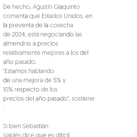
De 
hecho, Agustín G
ia
quin
t
o 
comen
ta 
que 
E
s
t
ados Un
i
dos, 
en 
la 
preventa de 
la 
cosecha 
de 2024, 
está negocian
do 
las 
almend
ras 
a 
p
rec
i
os 
r
elat
i
vamente mejores 
a 
l
os 
del 
año 
pasado
.
"Estamos 
hab
l
ando 
de 
una me
j
ora de 
5% 
y 
10% 
r
especto 
de 
l
os 
p
r
ecios 
de
l 
año pasado", 
sost
i
ene
.
Si bien Sebas
ti
án 
Valdés dice 
que es 
d
i
fíc
i
l 