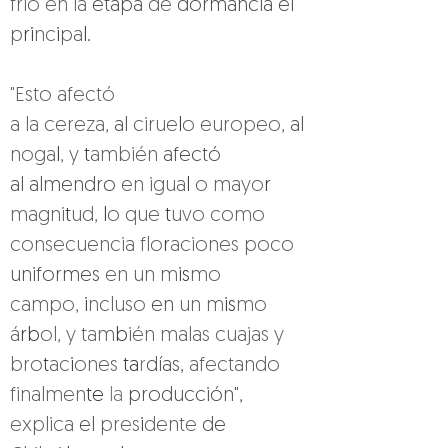
frío en la 
etapa 
de 
dormancia el 
p
ri
nc
i
pa
l.
"Esto afectó 
a la cereza, 
al 
cirue
l
o europeo, 
al 
noga
l
, y 
t
ambién 
afectó 
al almendro 
en igua
l 
o mayo
r 
magni
t
ud, 
l
o que 
t
uvo como 
consecuencia flo
r
aciones poco 
uniformes 
en un m
is
mo 
campo, 
i
ncluso 
en 
un m
is
mo 
á
rb
ol, y tam
b
ién malas cuajas y 
bro
t
ac
i
ones 
ta
r
días, 
afectando 
finalmen
te 
la 
producción", 
explica 
el 
pres
i
dente 
de 