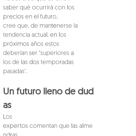
saber qué ocurrirá con 
l
os 
p
r
ecios 
en 
e
l 
fu
t
u
r
o, 
cree que, de man
te
nerse la 
tendencia actua
l
, 
en 
l
os 
próximos 
años estos 
deberían 
ser 
"superiores 
a 
los de 
l
as 
dos 
tempo
r
adas 
pasadas
"
.
Un futuro lleno de dud
as
L
os 
expertos 
comentan que 
l
as a
l
me
nd
r
as 