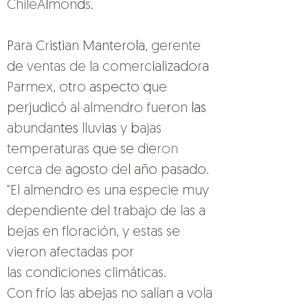
ChileA
l
mon
d
s
.
P
ara 
C
r
isti
an 
Mantero
l
a, 
gerente 
de 
ventas de la comerc
i
alizado
r
a 
Pa
r
mex, o
t
ro 
aspecto 
q
ue 
perjudicó 
al almend
r
o fue
r
on 
las 
abundan
tes 
lluv
ias 
y 
b
ajas 
tempera
t
uras 
que se die
ron 
ce
r
ca de 
agosto 
de
l 
año pasado.
"El almendro es una especie muy 
dependiente del trabajo de las a
bejas en floración, y estas se 
vieron afectadas por 
las condiciones climáticas. 
Con frío las abejas no salían a vola