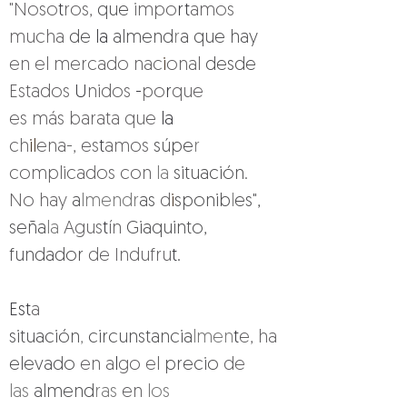
"Noso
t
ros, 
que 
impo
rt
amos 
mucha 
de 
la 
almend
r
a que hay 
en el mercado nac
i
onal 
desde 
Estados 
U
nidos 
-
po
r
que 
es más barata que 
la 
ch
il
ena-, es
t
amos 
súpe
r 
complicados con 
la 
situación. 
No hay 
a
lmendr
as 
d
i
sponib
l
es", 
seña
la 
Agus
t
ín 
Giaquinto, 
fundador 
de Indufru
t.
Est
a 
situación
, 
circunstancia
lmen
t
e, ha 
elevado 
en a
l
go el 
precio 
de 
las 
almend
ras 
en 
los 