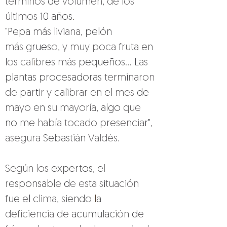
términos 
de 
volumen, de los 
últ
i
mos 
10 
años
.
"Pepa 
más liv
i
ana, 
pelón 
más g
rues
o, y muy poca 
fruta en 
l
os cal
i
b
r
es 
más 
pequeños
... 
L
as 
plantas procesadoras 
te
r
m
i
naron 
de par
t
ir y ca
li
brar en 
el 
mes 
de 
mayo 
en 
su mayoría, 
a
l
go 
que 
no 
me había tocado p
r
esencia
r"
, 
asegura 
Sebastián 
Valdés.
Según los 
expertos, e
l 
r
esponsable 
d
e esta s
i
tuación 
fue 
e
l 
clima, 
siendo 
l
a 
deficiencia de 
acumulación 
d
e 