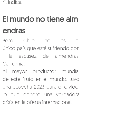
r", indica.
El mundo no tiene alm
endras
P
ero Chile no 
es 
e
l 
ún
ic
o 
país 
que 
está sufriendo 
con
la 
escasez de a
l
mend
r
as. 
Cal
i
forn
i
a, 
e
l 
mayor 
producto
r 
mundia
l 
de es
t
e 
fruto en el 
mundo, 
t
uvo 
una cosecha 2023 para 
el 
olv
id
o, 
lo 
que ge
ne
r
ó una ve
r
dadera 
c
ri
sis en 
la 
o
f
e
rt
a 
i
n
t
ernaciona
l.