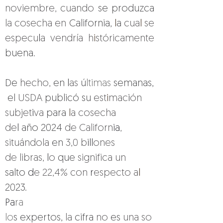
noviembre, cuando 
se produzca 
la cosecha en 
California, 
l
a 
cua
l 
se 
especu
l
a vendría h
i
stóricamente 
buena.
De 
hecho, 
en 
l
as 
ú
ltimas 
semanas,
 el 
USDA 
publicó su 
est
i
mac
i
ón 
subjet
i
va 
para 
l
a cosecha 
de
l 
año 2024 
de Californ
ia
, 
situándola 
en 
3,0 b
ill
ones 
de libras, 
l
o 
que 
significa un 
salto 
d
e 22,4% con 
r
especto a
l 
2023.
Pa
ra 
lo
s expertos, 
la 
cifra 
no 
es 
una so