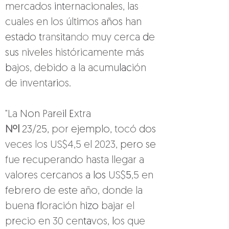
mercados 
i
n
t
ernac
i
ona
l
es, las 
cuales en los últ
i
mos 
años 
han 
estado 
t
ran
sita
ndo 
muy cerca 
d
e 
sus 
n
i
ve
l
es históricamente más 
b
ajos, debido a la acumu
lac
ión 
de inventa
ri
os
.
"La 
Non 
Pa
r
e
il E
xtra 
Nºl 
23/25, 
por 
ejemplo, 
tocó 
dos 
veces 
lo
s 
US$4,5 el 2023, 
pero se 
fue 
r
ecuperando hasta llegar a 
valo
r
es ce
r
canos 
a 
los 
US$
5
,5 en 
feb
r
ero 
de 
este 
año, donde la 
buena 
fl
oración h
izo 
bajar el 
p
r
ecio en 30 cen
ta
vos, 
l
os que 