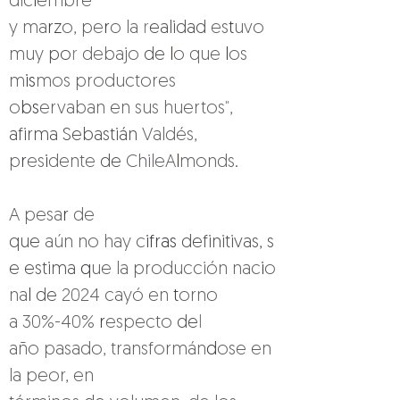
dic
i
embre 
y ma
rz
o, pe
r
o la 
r
ealidad 
es
t
uvo 
muy 
po
r 
debajo 
de 
l
o que 
l
os 
m
is
mos productores 
o
bs
ervaban en sus huertos
"
, 
afirma Sebastián 
Valdés, 
p
r
es
i
dente 
de 
ChileA
l
monds
.
A pesa
r 
de 
que 
aún no hay c
ifras 
definitivas, s
e estima 
q
ue la producción nac
i
o
na
l 
de 
2024 cayó en 
t
orno 
a 30%-40% 
r
especto 
de
l 
año pasado, transformán
d
ose en 
la peor, en 