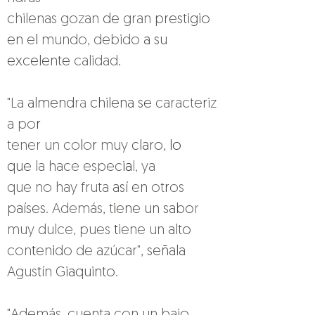
chilenas gozan 
de 
gran 
prestigio 
en 
e
l 
mundo, debido 
a su 
excelente 
calidad
.
"La 
almend
ra 
chilena se 
caracte
r
iz
a po
r 
tener un co
l
o
r 
muy 
claro, 
lo 
que 
la hace espec
ia
l, 
ya 
que no hay fruta 
así en 
ot
r
os 
países. 
Además, t
i
ene un sabo
r 
muy dulce, pues 
t
iene un 
alto 
con
t
en
i
do de azúcar", 
señala 
Agus
t
ín 
Giaquinto.