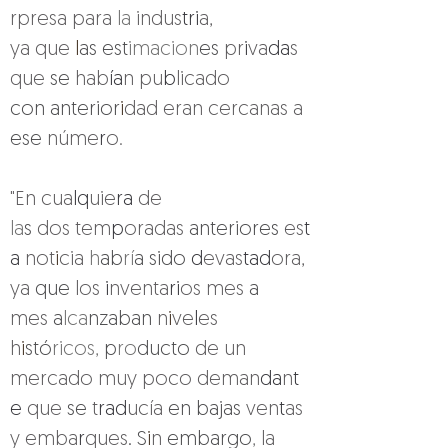
rpresa para 
la 
indus
tri
a, 
ya que 
l
as est
imacion
es 
pr
i
va
da
s 
que 
se 
hab
ía
n pu
b
licado 
con anterior
i
dad eran cercanas a 
ese 
núme
r
o.
"En cua
lq
uie
ra 
de 
la
s 
dos tem
p
oradas 
anteriores 
es
t
a 
not
i
cia 
h
ab
rí
a sido 
d
evas
tad
ora, 
ya 
que 
los 
i
nventa
ri
os mes 
a 
mes 
a
lca
nzaban 
n
i
ve
l
es 
h
i
stó
ricos, 
p
ro
ducto 
de un 
mercado muy poco deman
da
n
t
e 
que 
se 
t
rad
ucía 
en bajas 
ven
t
as 
y emba
r
ques
. 
S
i
n 
embargo
, 
la 