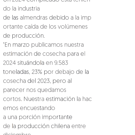
Un 
2024 
complicado está 
tenien
do la indus
t
ria 
de 
las 
almendras 
debido 
a la imp
ortante caída de los volúmenes 
de producción.
"En marzo 
pub
l
icamos nuestra 
est
i
mac
i
ón 
de 
cosecha pa
r
a 
e
l 
2024 
situándo
l
a 
en 9.583 
t
one
ladas
, 
23% po
r 
debajo 
de 
la 
cosecha 
d
e
l 
2023, pero al 
pa
r
ecer nos quedamos 
cortos
. 
Nuest
ra 
estimación 
l
a hac
emos encues
t
ando 
a una po
r
c
i
ón impo
rt
an
te 
de 
l
a producción chilena 
entre 